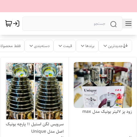
جدیدترین
برندها
قیمت
دسته‌بندی
فقط محصولات
زود پز 7لیتر یونیک مدل max
سرویس لگن‌ استیل 11 پارچه یونیک
اصل مدل Unique