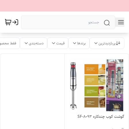
پربازدیدترین
برندها
قیمت
دسته‌بندی
فقط محصول
گوشت کوب چندکاره SF-8093