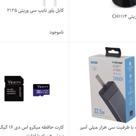
کابل پاور تایپ سی وریتی 2125
 CH1114
ناموجود
‌ با ظرفیت سی هزار میلی آمپر
کارت حافطه میکرو اس دی 16 
وریتی همراه با اداپتور