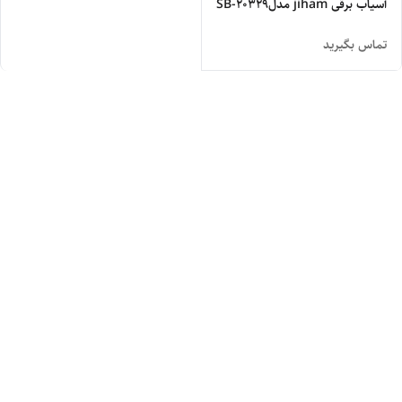
آسیاب برقی jiham مدلSB-20329
تماس بگیرید