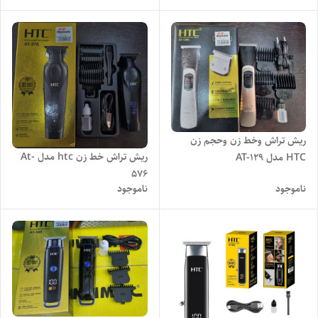
ریش تراش وخط زن وحجم زن
ریش تراش خط زن htc مدل At-
HTC مدل AT-129
576
ناموجود
ناموجود