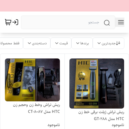
جدیدترین
برندها
قیمت
دسته‌بندی
فقط محصولات
ریش تراش وخط زن وحجم زن
HTC مدل CT-8087
ریش تراش ژیلت برقی خط زن
HTC مدل GT-288
ناموجود
ناموجود