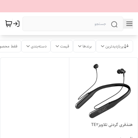
پربازدیدترین
برندها
قیمت
دسته‌بندی
فقط محصول
هنذفری گردنی تلاویزTE2