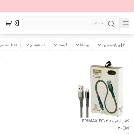
پربازدیدترین
برندها
قیمت
دسته‌بندی
فقط محصول
کابل اندروید EPIMAX EC04
30CM