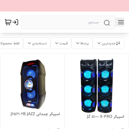
جدیدترین
برندها
قیمت
دسته‌بندی
فقط محصولات
اسپیکر چمدانی J6521-2B JAZZ
اسپیکر JZ 5100 X-PRO