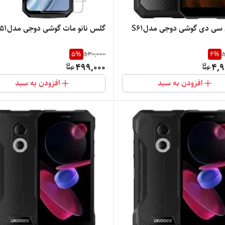
ل سی دی گوشی دوجی مدلS61
گلس نانو مات گوشی دوجی مدلs51
5
%
530,000
6
%
5
499,000
4,9
افزودن به سبد
افزودن به سبد