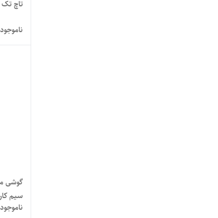
تاچ تک گ
ناموجود
ناموجود
گیگابای