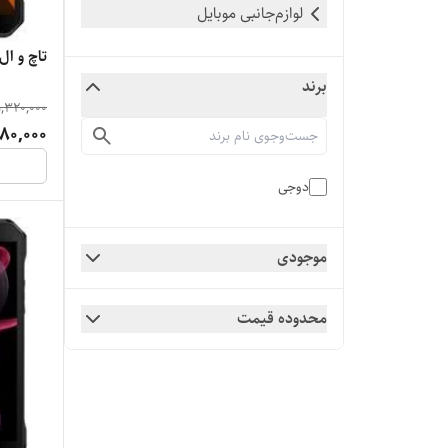
لوازم‌جانبی موبایل
تاچ و ا
برند
,320,000
80,000
دوجی
موجودی
محدوده قیمت