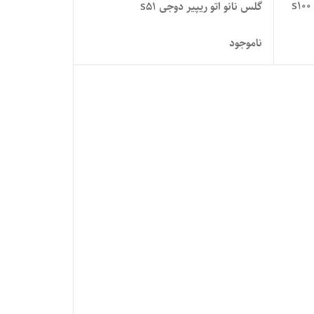
تاچ و ال سی دی گوشی دوجی مدل s100
گلس نانو اتو ریپیر دوجی s51
ناموجود