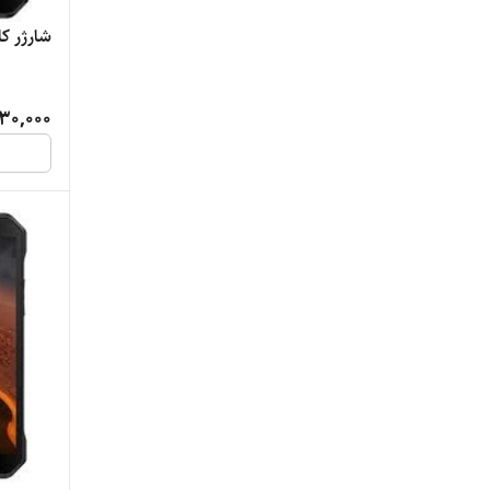
شارژر کا
30,000