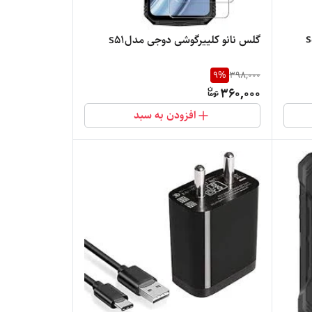
گلس نانو کلییرگوشی دوجی مدلs51
9
%
398,000
360,000
افزودن به سبد