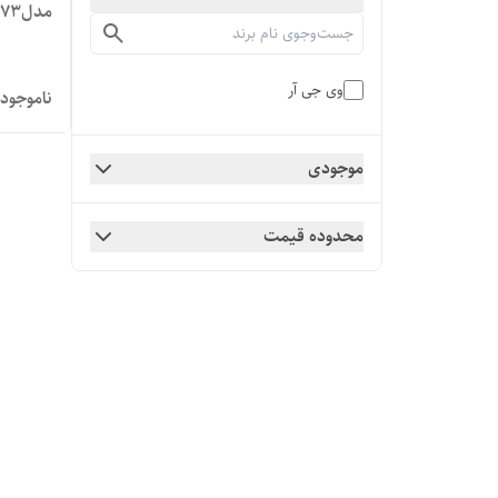
مدلV-673
وی جی آر
ناموجود
موجودی
محدوده قیمت