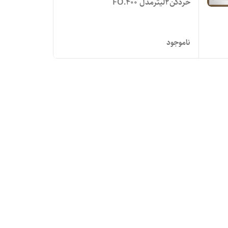
خرد‌کن‌2لیترمدل FO.400
ناموجود