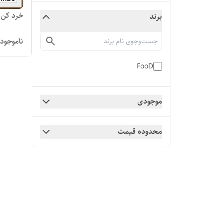
خرد کن 3لیتر فود مدل 1404
برند
ناموجود
FooD
موجودی
محدوده قیمت