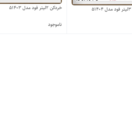
خردکن 2لیتر فود مدل 51403
5
ناموجود