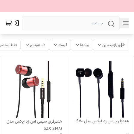
پربازدیدترین
برندها
قیمت
دسته‌بندی
فقط محصول
هندزفری اس زد ایکس مدل S70
هندزفری سیمی اس زد ایکس مدل
SZX SF181