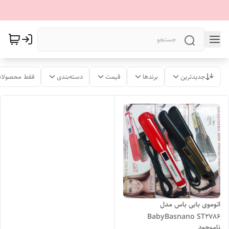
جدیدترین
برندها
قیمت
دسته‌بندی
فقط محصولات
اتوموی بابی باس مدل
BabyBasnano ST2786
ناموجود