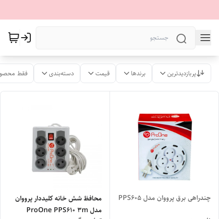
پربازدیدترین
برندها
قیمت
دسته‌بندی
فقط محصول
چندراهی برق پرووان مدل PPS605
محافظ شش خانه کلیددار پرووان
مدل ProOne PPS610 3m