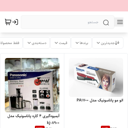
جدیدترین
برندها
قیمت
دسته‌بندی
فقط محصولات
اتو مو پاناسونیک مدل PA1700
آبمیوه‌گیری 4 کاره پاناسونیک مدل
kj-8900