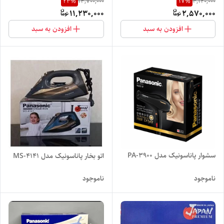
23
%
17
%
14,700,000
3,120,000
11,230,000
2,570,000
افزودن به سبد
افزودن به سبد
سشوار پاناسونیک مدل PA-3900
اتو بخار پاناسونیک مدل MS-4141
ناموجود
ناموجود